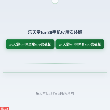
乐天堂fun88手机应用安装版
乐天堂fun88全站app安装版
乐天堂fun88体育app安装版
乐天堂fun88官网版权所有
51La