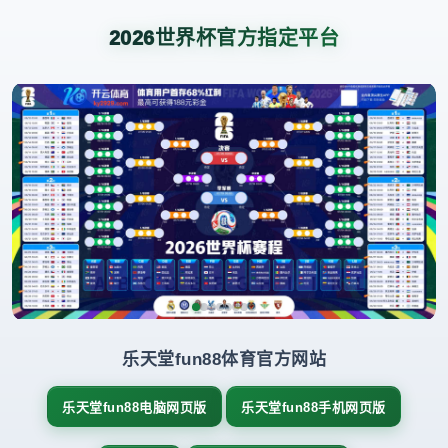
2026世界杯官方指定平台
乐天堂fun88体育官方网站
乐天堂fun88电脑网页版
乐天堂fun88手机网页版